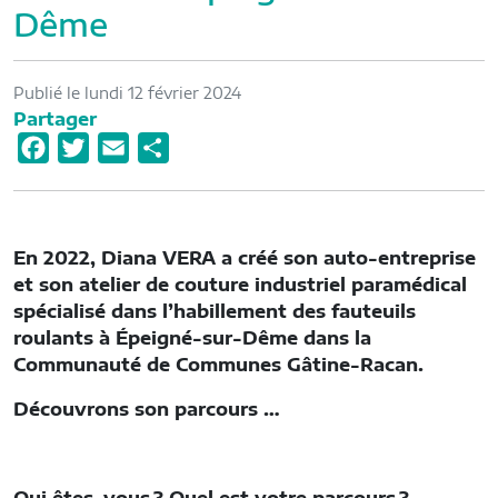
Dême
Publié le lundi 12 février 2024
Partager
F
T
E
P
a
w
m
a
c
i
a
r
e
t
i
t
En 2022, Diana VERA a créé son auto-entreprise
b
t
l
a
et son atelier de couture industriel paramédical
o
e
g
spécialisé dans l’habillement des fauteuils
o
r
e
roulants à Épeigné-sur-Dême dans la
Communauté de Communes Gâtine-Racan.
k
r
Découvrons son parcours …
Qui êtes-vous ? Quel est votre parcours ?