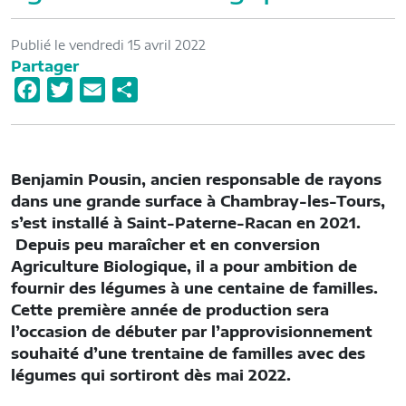
Publié le vendredi 15 avril 2022
Partager
F
T
E
P
a
w
m
a
c
i
a
r
e
t
i
t
Benjamin Pousin, ancien responsable de rayons
b
t
l
a
dans une grande surface à Chambray-les-Tours,
o
e
g
s’est installé à Saint-Paterne-Racan en 2021.
o
r
e
Depuis peu maraîcher et en conversion
Agriculture Biologique, il a pour ambition de
k
r
fournir des légumes à une centaine de familles.
Cette première année de production sera
l’occasion de débuter par l’approvisionnement
souhaité d’une trentaine de familles avec des
légumes qui sortiront dès mai 2022.