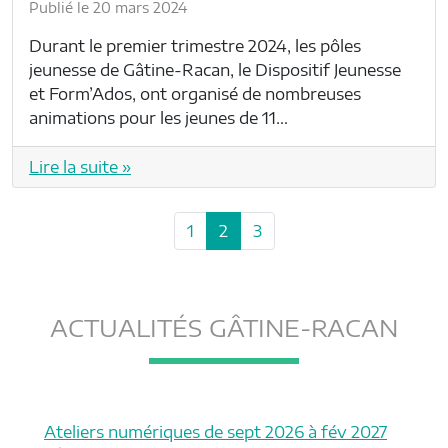
Publié le 20 mars 2024
Durant le premier trimestre 2024, les pôles
jeunesse de Gâtine-Racan, le Dispositif Jeunesse
et Form’Ados, ont organisé de nombreuses
animations pour les jeunes de 11…
Lire la suite »
P
P
C
P
1
2
3
a
a
u
a
g
g
r
g
e
e
r
e
n
ACTUALITÉS GÂTINE-RACAN
e
a
n
v
t
i
P
g
a
Ateliers numériques de sept 2026 à fév 2027
a
g