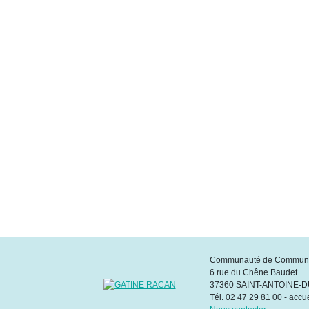
Communauté de Commune
6 rue du Chêne Baudet
37360 SAINT-ANTOINE-
Tél. 02 47 29 81 00 - accu