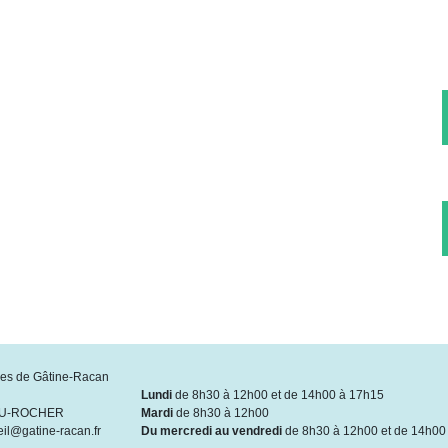
s de Gâtine-Racan
Lundi
de 8h30 à 12h00 et de 14h00 à 17h15
DU-ROCHER
Mardi
de 8h30 à 12h00
eil@gatine-racan.fr
Du mercredi au vendredi
de 8h30 à 12h00 et de 14h00