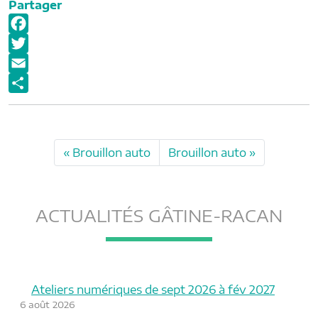
Partager
F
a
T
c
w
E
e
i
m
P
b
t
a
a
o
t
i
r
Brouillon auto
Brouillon auto
o
e
l
t
k
r
a
g
ACTUALITÉS GÂTINE-RACAN
e
r
Ateliers numériques de sept 2026 à fév 2027
6 août 2026