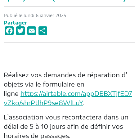
Publié le lundi 6 janvier 2025
Partager
F
T
E
P
a
w
m
a
c
i
a
r
e
t
i
t
b
t
l
a
Réalisez vos demandes de réparation d’
o
e
g
o
r
e
objets via le formulaire en
k
r
ligne
https://airtable.com/appDBBXTjfED7
vZko/shrPtlhP9se8WlLuY
.
L’association vous recontactera dans un
délai de 5 à 10 jours afin de définir vos
horaires de passages.