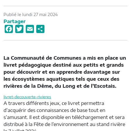
Publié le lundi 27 mai 2024
Partager
F
T
E
P
a
w
m
a
c
i
a
r
e
t
i
t
La Communauté de Communes a mis en place un
b
t
l
a
livret pédagogique destiné aux petits et grands
o
e
g
pour découvrir et en apprendre davantage sur
o
r
e
les écosystèmes aquatiques tels que ceux des
rivières de la Dême, du Long et de l’Escotais.
k
r
livret-decouverte-rivieres
A travers différents jeux, ce livret permettra
d’acquérir des connaissances de base tout en
s’amusant. Il est disponible en téléchargement et sera
distribué à la Fête de l’environnement au stand rivière