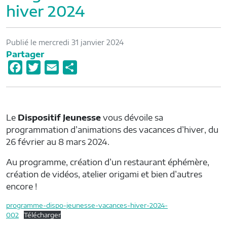
hiver 2024
Publié le mercredi 31 janvier 2024
Partager
F
T
E
P
a
w
m
a
c
i
a
r
e
t
i
t
Le
Dispositif Jeunesse
vous dévoile sa
b
t
l
a
programmation d’animations des vacances d’hiver, du
o
e
g
26 février au 8 mars 2024.
o
r
e
Au programme, création d’un restaurant éphémère,
k
r
création de vidéos, atelier origami et bien d’autres
encore !
programme-dispo-jeunesse-vacances-hiver-2024-
002
Télécharger