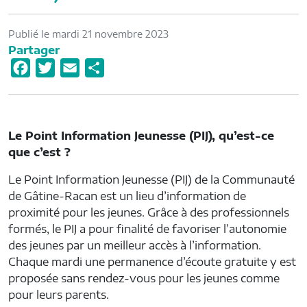
Publié le mardi 21 novembre 2023
Partager
F
T
E
P
a
w
m
a
c
i
a
r
e
t
i
t
Le Point Information Jeunesse (PIJ), qu’est-ce
b
t
l
a
que c’est ?
o
e
g
Le Point Information Jeunesse (PIJ) de la Communauté
o
r
e
de Gâtine-Racan est un lieu d’information de
k
r
proximité pour les jeunes. Grâce à des professionnels
formés, le PIJ a pour finalité de favoriser l’autonomie
des jeunes par un meilleur accès à l’information.
Chaque mardi une permanence d’écoute gratuite y est
proposée sans rendez-vous pour les jeunes comme
pour leurs parents.