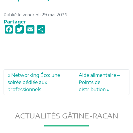
Publié le vendredi 29 mai 2026
Partager
F
T
E
P
a
w
m
a
c
i
a
r
e
t
i
t
b
t
l
a
o
e
g
Networking Éco: une
Aide alimentaire –
o
r
e
soirée dédiée aux
Points de
k
r
professionnels
distribution
ACTUALITÉS GÂTINE-RACAN