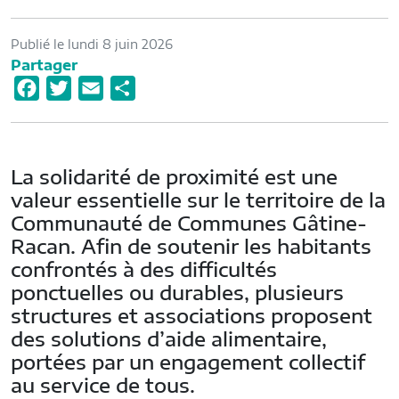
Publié le lundi 8 juin 2026
Partager
F
T
E
P
a
w
m
a
c
i
a
r
e
t
i
t
La solidarité de proximité est une
b
t
l
a
valeur essentielle sur le territoire de la
o
e
g
Communauté de Communes Gâtine-
o
r
e
Racan. Afin de soutenir les habitants
k
r
confrontés à des difficultés
ponctuelles ou durables, plusieurs
structures et associations proposent
des solutions d’aide alimentaire,
portées par un engagement collectif
au service de tous.