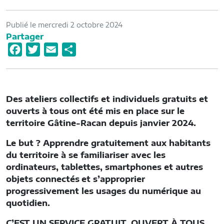
Publié le mercredi 2 octobre 2024
Partager
F
T
E
P
a
w
m
a
c
i
a
r
e
t
i
t
Des ateliers collectifs et individuels gratuits et
b
t
l
a
ouverts à tous ont été mis en place sur le
o
e
g
territoire Gâtine-Racan depuis janvier 2024.
o
r
e
Le but ? Apprendre gratuitement aux habitants
k
r
du territoire à se familiariser avec les
ordinateurs, tablettes, smartphones et autres
objets connectés
et s’approprier
progressivement les usages du numérique au
quotidien.
C’EST UN SERVICE GRATUIT, OUVERT À TOUS,