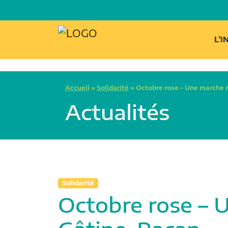
L’
Accueil
»
Solidarité
»
Octobre rose – Une marche 
Actualités
Solidarité
Octobre rose – 