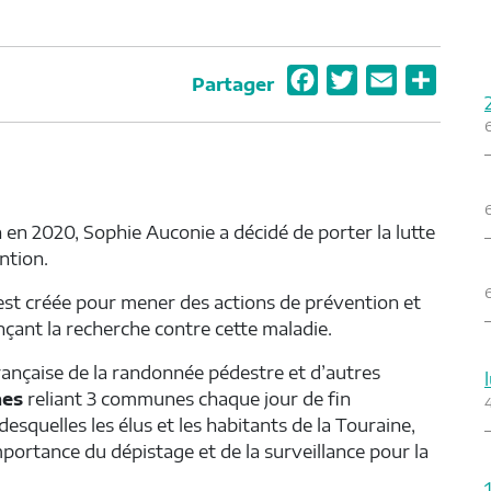
F
T
E
P
Partager
a
w
m
a
c
i
a
r
e
t
i
t
b
t
l
a
 en 2020, Sophie Auconie a décidé de porter la lutte
o
e
g
ntion.
o
r
e
k
r
st créée pour mener des actions de prévention et
ançant la recherche contre cette maladie.
Française de la randonnée pédestre et d’autres
hes
reliant 3 communes chaque jour de fin
 desquelles les élus et les habitants de la Touraine,
portance du dépistage et de la surveillance pour la