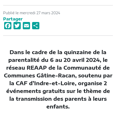
Publié le mercredi 27 mars 2024
Partager
F
T
E
P
a
w
m
a
c
i
a
r
e
t
i
t
Dans le cadre de la quinzaine de la
b
t
l
a
parentalité du 6 au 20 avril 2024, le
o
e
g
réseau REAAP de la Communauté de
o
r
e
Communes Gâtine-Racan, soutenu par
k
r
la CAF d’Indre-et-Loire, organise 2
événements gratuits sur le thème de
la transmission des parents à leurs
enfants.