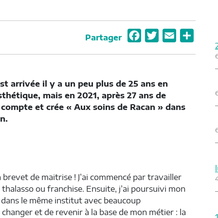
F
T
E
P
Partager
a
w
m
a
c
i
a
r
e
t
i
t
t arrivée il y a un peu plus de 25 ans en
b
t
l
a
sthétique, mais en 2021, après 27 ans de
o
e
g
son compte et crée « Aux soins de Racan » dans
o
r
e
n.
k
r
 brevet de maitrise ! J’ai commencé par travailler
thalasso ou franchise. Ensuite, j’ai poursuivi mon
s dans le même institut avec beaucoup
 changer et de revenir à la base de mon métier : la