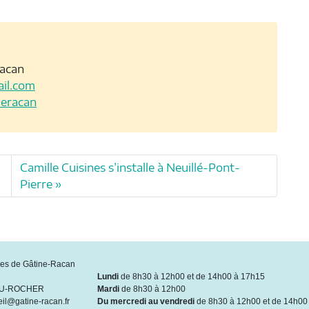
Racan
il.com
deracan
Camille Cuisines s’installe à Neuillé-Pont-
Pierre
s de Gâtine-Racan
Lundi
de 8h30 à 12h00 et de 14h00 à 17h15
DU-ROCHER
Mardi
de 8h30 à 12h00
eil@gatine-racan.fr
Du mercredi au vendredi
de 8h30 à 12h00 et de 14h00