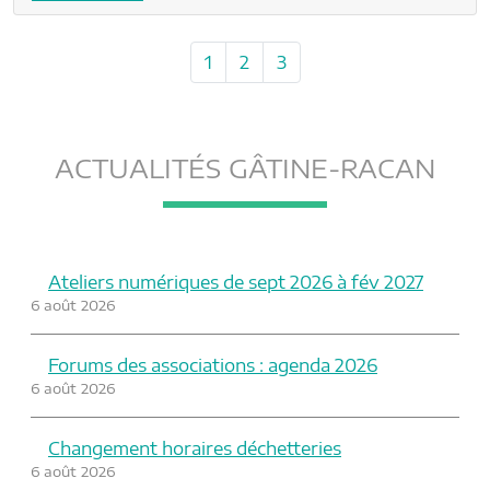
P
P
P
P
1
2
3
a
a
a
a
g
g
g
g
e
e
e
e
n
ACTUALITÉS GÂTINE-RACAN
a
v
i
g
Ateliers numériques de sept 2026 à fév 2027
a
6 août 2026
t
i
Forums des associations : agenda 2026
o
6 août 2026
n
Changement horaires déchetteries
6 août 2026