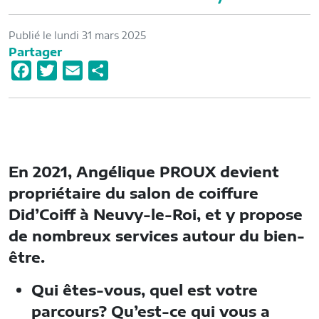
Publié le lundi 31 mars 2025
Partager
F
T
E
P
a
w
m
a
c
i
a
r
e
t
i
t
b
t
l
a
En 2021, Angélique PROUX devient
o
e
g
o
r
e
propriétaire du salon de coiffure
k
r
Did’Coiff à Neuvy-le-Roi, et y propose
de nombreux services autour du bien-
être.
Qui êtes-vous, quel est votre
parcours? Qu’est-ce qui vous a