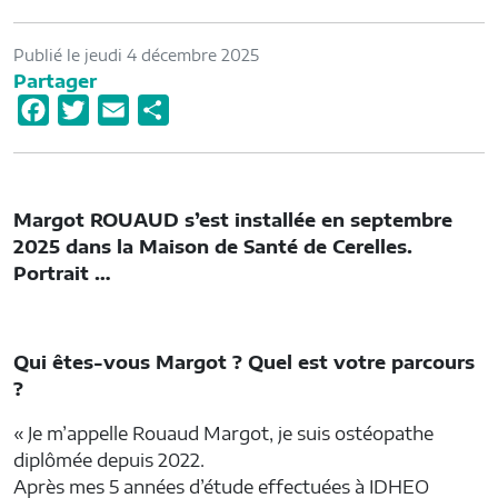
Publié le jeudi 4 décembre 2025
Partager
F
T
E
P
a
w
m
a
c
i
a
r
e
t
i
t
Margot ROUAUD s’est installée en septembre
b
t
l
a
2025 dans la Maison de Santé de Cerelles.
o
e
g
Portrait …
o
r
e
k
r
Qui êtes-vous Margot ? Quel est votre parcours
?
« Je m’appelle Rouaud Margot, je suis ostéopathe
diplômée depuis 2022.
Après mes 5 années d’étude effectuées à IDHEO