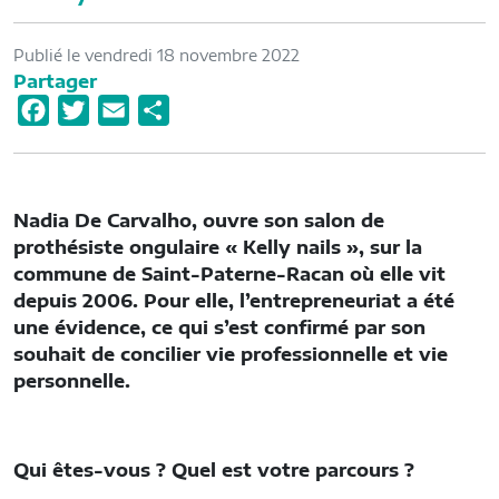
Publié le vendredi 18 novembre 2022
Partager
F
T
E
P
a
w
m
a
c
i
a
r
e
t
i
t
Nadia De Carvalho, ouvre son salon de
b
t
l
a
prothésiste ongulaire « Kelly nails », sur la
o
e
g
commune de Saint-Paterne-Racan où elle vit
o
r
e
depuis 2006. Pour elle, l’entrepreneuriat a été
une évidence, ce qui s’est confirmé par son
k
r
souhait de concilier vie professionnelle et vie
personnelle.
Qui êtes-vous ? Quel est votre parcours ?