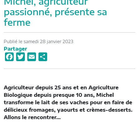
Michel, agriculteur
passionné, présente sa
ferme
Publié le samedi 28 janvier 2023
Partager
F
T
E
P
a
w
m
a
c
i
a
r
e
t
i
t
Agriculteur depuis 25 ans et en Agriculture
b
t
l
a
Biologique depuis presque 10 ans, Michel
o
e
g
transforme le lait de ses vaches pour en faire de
o
r
e
délicieux fromages, yaourts et crèmes-desserts.
Allons le rencontrer…
k
r