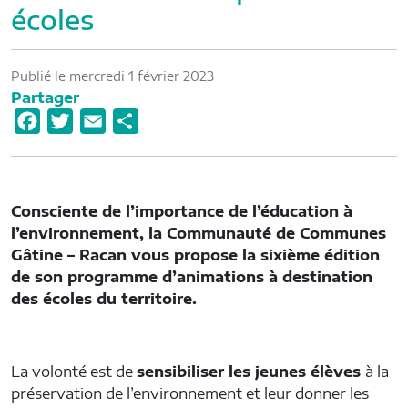
écoles
Publié le mercredi 1 février 2023
Partager
F
T
E
P
a
w
m
a
c
i
a
r
e
t
i
t
Consciente de l’importance de l’éducation à
b
t
l
a
l’environnement, la Communauté de Communes
o
e
g
Gâtine – Racan vous propose la sixième édition
o
r
e
de son programme d’animations à destination
des écoles du territoire.
k
r
La volonté est de
sensibiliser les jeunes élèves
à la
préservation de l’environnement et leur donner les