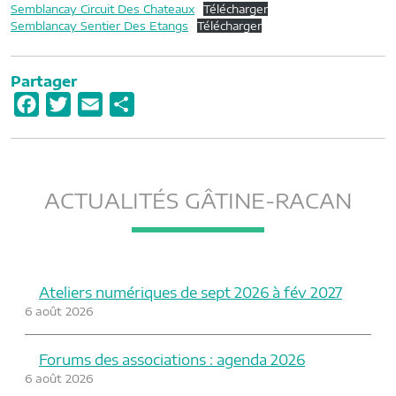
Semblancay Circuit Des Chateaux
Télécharger
Semblancay Sentier Des Etangs
Télécharger
Partager
F
T
E
P
a
w
m
a
c
i
a
r
e
t
i
t
ACTUALITÉS GÂTINE-RACAN
b
t
l
a
o
e
g
o
r
e
k
r
Ateliers numériques de sept 2026 à fév 2027
6 août 2026
Forums des associations : agenda 2026
6 août 2026