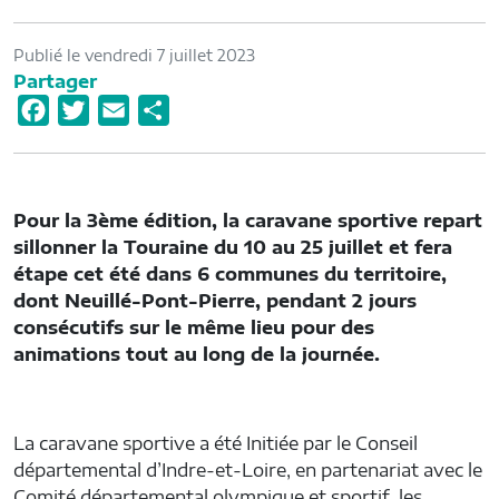
Publié le vendredi 7 juillet 2023
Partager
F
T
E
P
a
w
m
a
c
i
a
r
e
t
i
t
Pour la 3ème édition, la caravane sportive repart
b
t
l
a
sillonner la Touraine du 10 au 25 juillet et fera
o
e
g
étape cet été dans 6 communes du territoire,
o
r
e
dont Neuillé-Pont-Pierre, pendant 2 jours
consécutifs sur le même lieu pour des
k
r
animations tout au long de la journée.
La caravane sportive a été Initiée par le Conseil
départemental d’Indre-et-Loire, en partenariat avec le
Comité départemental olympique et sportif, les