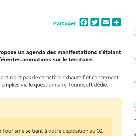
F
T
E
P
Partager
a
w
m
a
c
i
a
r
e
t
i
t
ose un agenda des manifestations s’étalant
b
t
l
a
férentes animations sur le territoire.
o
e
g
o
r
e
nt n’ont pas de caractère exhaustif et concernent
k
r
emplies via le questionnaire Tourinsoft dédié.
e Tourisme se tient à votre disposition au 02