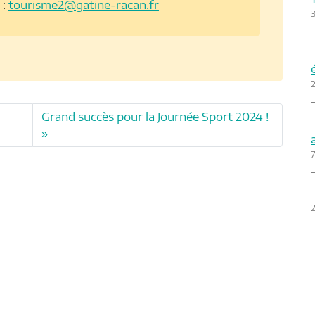
 :
tourisme2@gatine-racan.fr
2
Grand succès pour la Journée Sport 2024 !
7
2