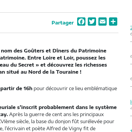
F
T
E
P
Partager
a
w
m
a
c
i
a
r
e
t
i
t
 nom des Goûters et Dîners du Patrimoine
b
t
l
a
trimoine. Entre Loire et Loir, poussez les
o
e
g
ceau du Secret » et découvrez les richesses
o
r
e
an situé au Nord de la Touraine !
k
r
partir de 16h
pour découvrir ce lieu emblématique
euriale s’inscrit probablement dans le système
çay.
Après la guerre de cent ans les principaux
VIème siècle, la base du donjon fût surélevée pour
e, l’écrivain et poète Alfred de Vigny fit de