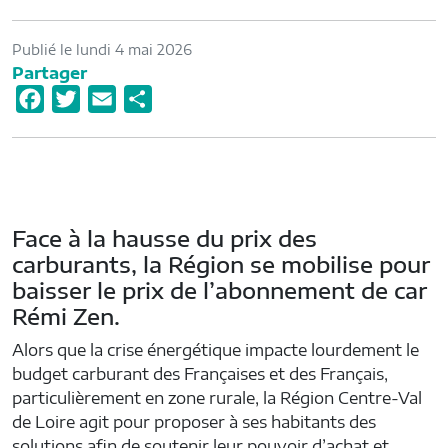
Publié le lundi 4 mai 2026
Partager
F
T
E
P
a
w
m
a
c
i
a
r
e
t
i
t
b
t
l
a
Face à la hausse du prix des
o
e
g
carburants, la Région se mobilise pour
o
r
e
baisser le prix de l’abonnement de car
k
r
Rémi Zen.
Alors que la crise énergétique impacte lourdement le
budget carburant des Françaises et des Français,
particulièrement en zone rurale, la Région Centre-Val
de Loire agit pour proposer à ses habitants des
solutions afin de soutenir leur pouvoir d’achat et