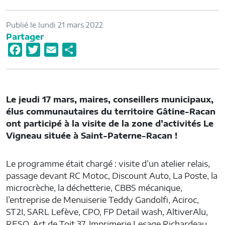
Publié le lundi 21 mars 2022
Partager
F
T
E
P
a
w
m
a
c
i
a
r
e
t
i
t
Le jeudi 17 mars, maires, conseillers municipaux,
b
t
l
a
élus communautaires du territoire Gâtine-Racan
o
e
g
ont participé à la visite de la zone d’activités Le
o
r
e
Vigneau située à Saint-Paterne-Racan !
k
r
Le programme était chargé : visite d’un atelier relais,
passage devant RC Motoc, Discount Auto, La Poste, la
microcrèche, la déchetterie, CBBS mécanique,
l’entreprise de Menuiserie Teddy Gandolfi, Aciroc,
ST2I, SARL Lefève, CPO, FP Detail wash, AltiverAlu,
RESO, Art de Toit 37, Imprimerie Lesage Richardeau,