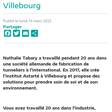
Villebourg
Publié le lundi 14 mars 2022
Partager
F
T
E
P
a
w
m
a
c
i
a
r
e
t
i
t
Nathalie Tabary a travaillé pendant 20 ans dans
b
t
l
a
une société allemande de fabrication de
o
e
g
tunneliers à l’international. En 2017, elle crée
o
r
e
l’institut Astarté à Villebourg et propose des
solutions pour prendre soin de soi et de son
k
r
environnement.
Vous avez travaillé 20 ans dans l’industrie,