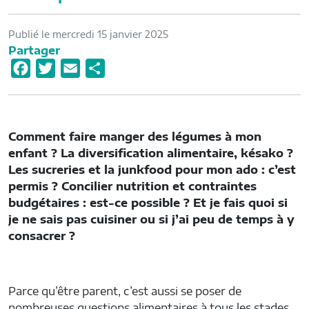
Publié le mercredi 15 janvier 2025
Partager
F
T
E
P
a
w
m
a
c
i
a
r
e
t
i
t
Comment faire manger des légumes à mon
b
t
l
a
enfant ? La diversification alimentaire, késako ?
o
e
g
Les sucreries et la junkfood pour mon ado : c’est
o
r
e
permis ? Concilier nutrition et contraintes
budgétaires : est-ce possible ? Et je fais quoi si
k
r
je ne sais pas cuisiner ou si j’ai peu de temps à y
consacrer ?
Parce qu’être parent, c’est aussi se poser de
nombreuses questions alimentaires à tous les stades