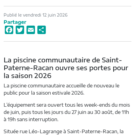
Publié le vendredi 12 juin 2026
Partager
F
T
E
P
a
w
m
a
c
i
a
r
e
t
i
t
La piscine communautaire de Saint-
b
t
l
a
Paterne-Racan ouvre ses portes pour
o
e
g
la saison 2026
o
r
e
La piscine communautaire accueille de nouveau le
k
r
public pour la saison estivale 2026.
L’équipement sera ouvert tous les week-ends du mois
de juin, puis tous les jours du 27 juin au 30 août, de 11h
à 19h sans interruption.
Située rue Léo-Lagrange à Saint-Paterne-Racan, la