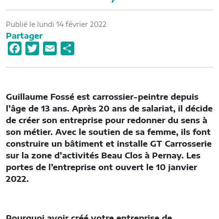
Publié le lundi 14 février 2022
Partager
F
T
E
P
a
w
m
a
c
i
a
r
e
t
i
t
Guillaume Fossé est carrossier-peintre depuis
b
t
l
a
l’âge de 13 ans. Après 20 ans de salariat, il décide
o
e
g
de créer son entreprise pour redonner du sens à
o
r
e
son métier. Avec le soutien de sa femme, ils font
construire un bâtiment et installe GT Carrosserie
k
r
sur la zone d’activités Beau Clos à Pernay. Les
portes de l’entreprise ont ouvert le 10 janvier
2022.
Pourquoi avoir créé votre entreprise de