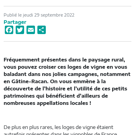
Publié le jeudi 29 septembre 2022
Partager
F
T
E
P
a
w
m
a
c
i
a
r
e
t
i
t
Fréquemment présentes dans le paysage rural,
b
t
l
a
vous pouvez croiser ces loges de vigne en vous
o
e
g
baladant dans nos jolies campagnes, notamment
o
r
e
en Gâtine-Racan. On vous emmène à la
découverte de l’histoire et l’utilité de ces petits
k
r
patrimoines qui bénéficient d’ailleurs de
nombreuses appellations locales !
De plus en plus rares, les loges de vigne étaient
autrefois présentes dans les vignobles de France.