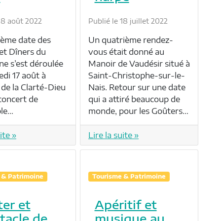
 18 août 2022
Publié le 18 juillet 2022
ième date des
Un quatrième rendez-
et Dîners du
vous était donné au
ne s’est déroulée
Manoir de Vaudésir situé à
edi 17 août à
Saint-Christophe-sur-le-
 de la Clarté-Dieu
Nais. Retour sur une date
concert de
qui a attiré beaucoup de
ble…
monde, pour les Goûters…
ite »
Lire la suite »
 & Patrimoine
Tourisme & Patrimoine
er et
Apéritif et
tacle de
musique au