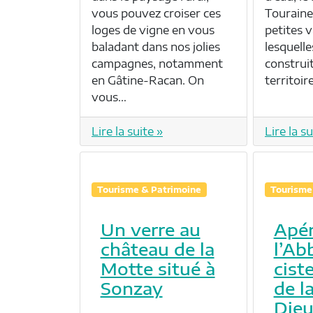
vous pouvez croiser ces
Touraine
loges de vigne en vous
petites v
baladant dans nos jolies
lesquelle
campagnes, notamment
construit
en Gâtine-Racan. On
territoi
vous…
Lire la suite »
Lire la su
Tourisme & Patrimoine
Tourisme
Un verre au
Apér
château de la
l’Ab
Motte situé à
cist
Sonzay
de l
Die