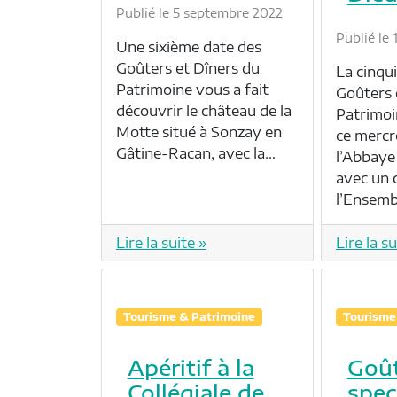
Publié le 5 septembre 2022
Publié le
Une sixième date des
Goûters et Dîners du
La cinqu
Patrimoine vous a fait
Goûters 
découvrir le château de la
Patrimoi
Motte situé à Sonzay en
ce mercr
Gâtine-Racan, avec la…
l’Abbaye
avec un 
l’Ensem
Lire la suite »
Lire la su
Tourisme & Patrimoine
Tourisme
Apéritif à la
Goût
Collégiale de
spec