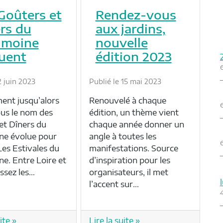
Goûters et
Rendez-vous
rs du
aux jardins,
imoine
nouvelle
uent
édition 2023
2 juin 2023
Publié le 15 mai 2023
ent jusqu’alors
Renouvelé à chaque
us le nom des
édition, un thème vient
et Dîners du
chaque année donner un
ne évolue pour
angle à toutes les
Les Estivales du
manifestations. Source
ne. Entre Loire et
d’inspiration pour les
ussez les…
organisateurs, il met
l’accent sur…
ite »
Lire la suite »