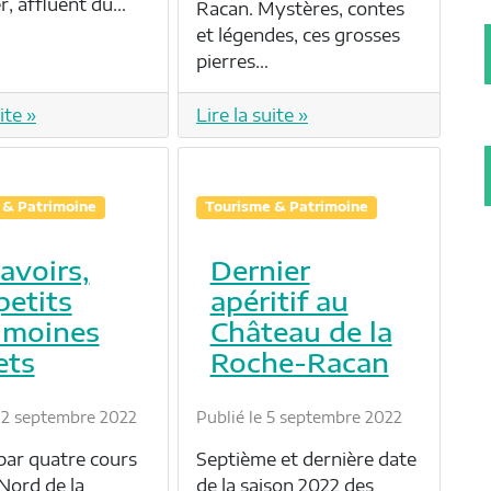
r, affluent du…
Racan. Mystères, contes
et légendes, ces grosses
pierres…
ite »
Lire la suite »
 & Patrimoine
Tourisme & Patrimoine
lavoirs,
Dernier
petits
apéritif au
imoines
Château de la
ets
Roche-Racan
 12 septembre 2022
Publié le 5 septembre 2022
 par quatre cours
Septième et dernière date
 Nord de la
de la saison 2022 des