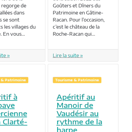
 regorge de
Goûters et Dîners du
allées dans
Patrimoine en Gâtine-
s se sont
Racan. Pour l’occasion,
s les villages du
c’est le château de la
re. En vous…
Roche-Racan qui…
ite »
Lire la suite »
 & Patrimoine
Tourisme & Patrimoine
itif à
Apéritif au
baye
Manoir de
ercienne
Vaudésir au
a Clarté-
rythme de la
u
harpe