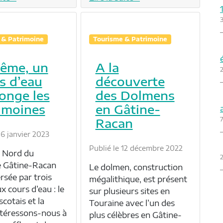
 & Patrimoine
Tourisme & Patrimoine
ême, un
A la
2
s d’eau
découverte
longe les
des Dolmens
imoines
en Gâtine-
7
Racan
16 janvier 2023
Publié le 12 décembre 2022
e Nord du
2
re Gâtine-Racan
Le dolmen, construction
rsée par trois
mégalithique, est présent
x cours d’eau : le
sur plusieurs sites en
scotais et la
Touraine avec l’un des
téressons-nous à
plus célèbres en Gâtine-