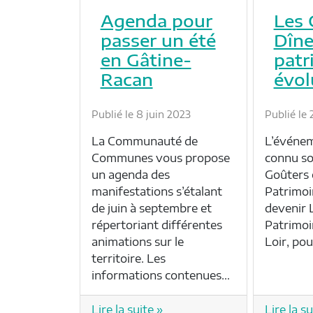
Agenda pour
Les 
passer un été
Dîne
en Gâtine-
patr
Racan
évol
Publié le 8 juin 2023
Publié le 
La Communauté de
L’événem
Communes vous propose
connu so
un agenda des
Goûters 
manifestations s’étalant
Patrimoi
de juin à septembre et
devenir 
répertoriant différentes
Patrimoi
animations sur le
Loir, po
territoire. Les
informations contenues…
Lire la suite »
Lire la su