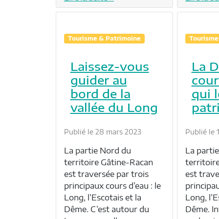
Tourisme & Patrimoine
Tourisme
Laissez-vous
La D
guider au
cour
bord de la
qui 
vallée du Long
patr
Publié le 28 mars 2023
Publié le 
La partie Nord du
La parti
territoire Gâtine-Racan
territoi
est traversée par trois
est trave
principaux cours d’eau : le
principau
Long, l’Escotais et la
Long, l’E
Dême. C’est autour du
Dême. In