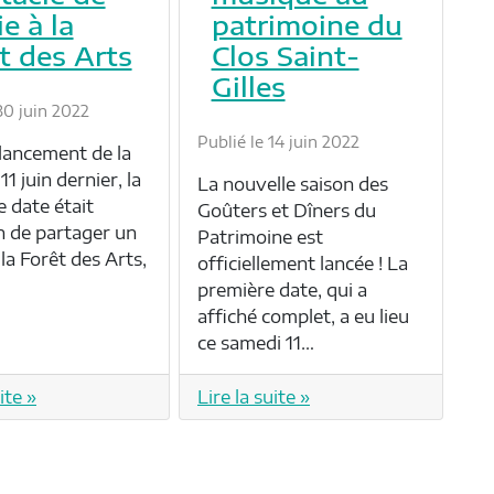
e à la
patrimoine du
t des Arts
Clos Saint-
Gilles
30 juin 2022
Publié le 14 juin 2022
 lancement de la
11 juin dernier, la
La nouvelle saison des
 date était
Goûters et Dîners du
on de partager un
Patrimoine est
la Forêt des Arts,
officiellement lancée ! La
première date, qui a
affiché complet, a eu lieu
ce samedi 11…
ite »
Lire la suite »