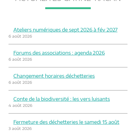
a
n
v
t
i
P
g
a
Ateliers numériques de sept 2026 à fév 2027
a
g
6 août 2026
t
e
i
Forums des associations : agenda 2026
o
6 août 2026
n
Changement horaires déchetteries
6 août 2026
Conte de la biodiversité : les vers luisants
4 août 2026
Fermeture des déchetteries le samedi 15 août
3 août 2026