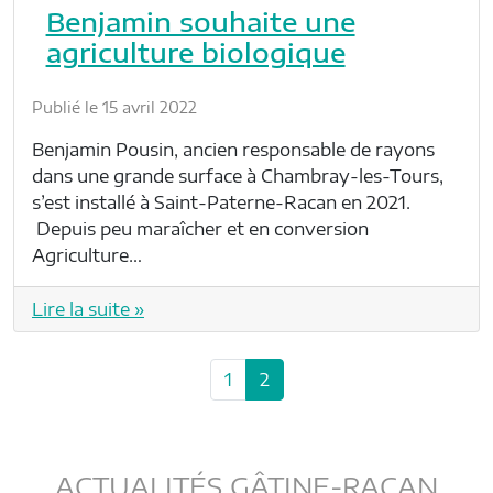
Benjamin souhaite une
agriculture biologique
Publié le 15 avril 2022
Benjamin Pousin, ancien responsable de rayons
dans une grande surface à Chambray-les-Tours,
s’est installé à Saint-Paterne-Racan en 2021.
Depuis peu maraîcher et en conversion
Agriculture…
Lire la suite »
P
P
C
1
2
a
a
u
g
g
r
e
e
r
n
ACTUALITÉS GÂTINE-RACAN
e