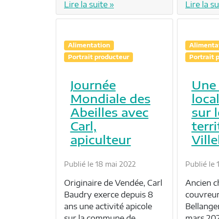
Lire la suite »
Lire la su
Alimentation
Alimenta
Portrait producteur
Portrait 
Journée
Une 
Mondiale des
loca
Abeilles avec
sur l
Carl,
terri
apiculteur
Vill
Publié le 18 mai 2022
Publié le
Originaire de Vendée, Carl
Ancien c
Baudry exerce depuis 8
couvreur
ans une activité apicole
Bellanger
sur la commune de
mars 202