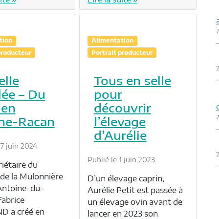
7
tion
Alimentation
producteur
Portrait producteur
2
elle
Tous en selle
lée – Du
pour
 en
découvrir
ne-Racan
l’élevage
d’Aurélie
17 juin 2024
Publié le 1 juin 2023
iétaire du
de la Mulonnière
D’un élevage caprin,
Antoine-du-
Aurélie Petit est passée à
Fabrice
un élevage ovin avant de
 a créé en
lancer en 2023 son