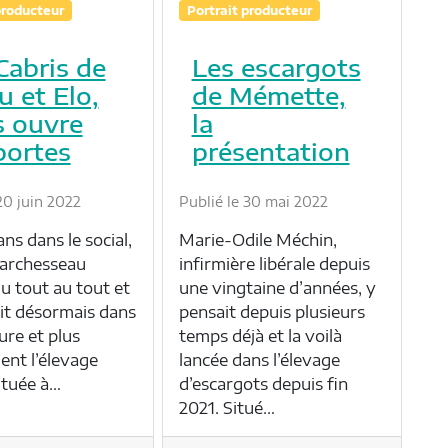
producteur
Portrait producteur
Cabris de
Les escargots
 et Elo,
de Mémette,
 ouvre
la
portes
présentation
20 juin 2022
Publié le 30 mai 2022
ns dans le social,
Marie-Odile Méchin,
archesseau
infirmière libérale depuis
u tout au tout et
une vingtaine d’années, y
it désormais dans
pensait depuis plusieurs
ture et plus
temps déjà et la voilà
ent l’élevage
lancée dans l’élevage
ituée à…
d’escargots depuis fin
2021. Situé…