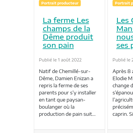
Portrait producteur
Portrait 
La ferme Les
Les 
champs de la
Manu
Dême produit
nous
son pain
ses 
Publié le 1 août 2022
Publié le 
Natif de Chemillé-sur-
Après 8 a
Dême, Damien Enizan a
Elodie M
repris la ferme de ses
change d
parents pour s’y installer
s’épanou
en tant que paysan-
l’agricul
boulanger où la
précisém
production de pain suit…
caprin. S