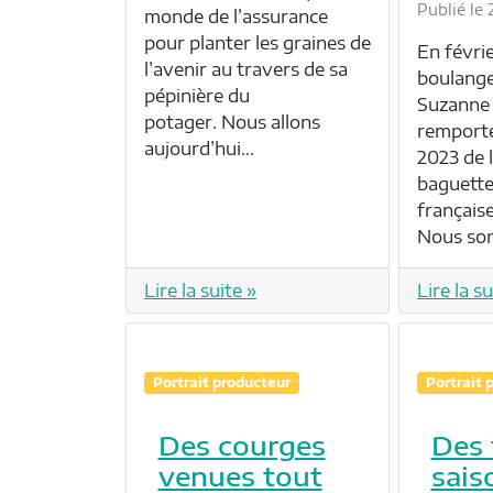
Publié le
monde de l’assurance
pour planter les graines de
En févrie
l’avenir au travers de sa
boulange
pépinière du
Suzanne 
potager. Nous allons
remporté
aujourd’hui…
2023 de l
baguette
française
Nous s
Lire la suite »
Lire la su
Portrait producteur
Portrait 
Des courges
Des 
venues tout
sais