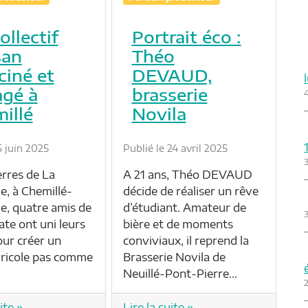
ollectif
Portrait éco :
san
Théo
ciné et
DEVAUD,
gé à
brasserie
illé
Novila
5 juin 2025
Publié le 24 avril 2025
erres de La
A 21 ans, Théo DEVAUD
e, à Chemillé-
décide de réaliser un rêve
, quatre amis de
d’étudiant. Amateur de
3
ate ont uni leurs
bière et de moments
our créer un
conviviaux, il reprend la
gricole pas comme
Brasserie Novila de
Neuillé-Pont-Pierre…
2
ite »
Lire la suite »