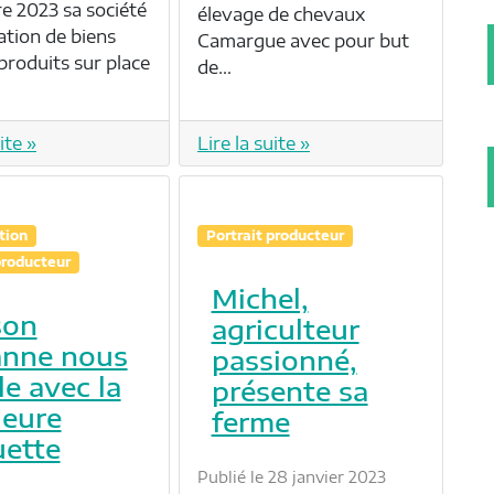
 2023 sa société
élevage de chevaux
ation de biens
Camargue avec pour but
produits sur place
de…
ite »
Lire la suite »
tion
Portrait producteur
producteur
Michel,
son
agriculteur
anne nous
passionné,
le avec la
présente sa
leure
ferme
ette
Publié le 28 janvier 2023