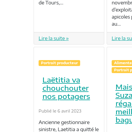
de Tours,…
novembre
d’exploit
apicoles 
au…
Lire la suite »
Lire la su
Portrait producteur
Alimenta
Portrait 
Laëtitia va
Mai
chouchouter
Suz
nos potagers
réga
meil
Publié le 6 avril 2023
bagu
Ancienne gestionnaire
sinistre, Laetitia a quitté le