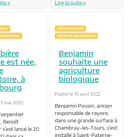
ite »
Lire la suite »
tion
Alimentation
producteur
Portrait producteur
bière
Benjamin
le est née,
souhaite une
e
agriculture
toire, à
biologique
ebourg
Publié le 15 avril 2022
 13 mai 2022
Benjamin Pousin, ancien
responsable de rayons
harpentier
dans une grande surface à
, Benoît
Chambray-les-Tours, s’est
 s’est lancé le 20
installé à Saint-Paterne-
0 dans sa