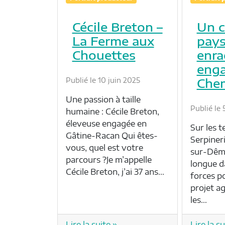
Cécile Breton –
Un c
La Ferme aux
pay
Chouettes
enra
enga
Chem
Publié le 10 juin 2025
Une passion à taille
Publié le 
humaine : Cécile Breton,
éleveuse engagée en
Sur les t
Gâtine-Racan Qui êtes-
Serpineri
vous, quel est votre
sur-Dême
parcours ?Je m’appelle
longue d
Cécile Breton, j’ai 37 ans…
forces p
projet a
les…
Lire la suite »
Lire la su